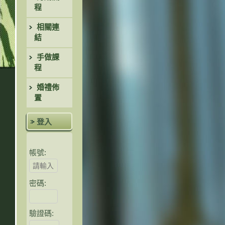
程
相關連
結
手做課
程
婚禮佈
置
登入
帳號:
密碼:
驗證碼
: