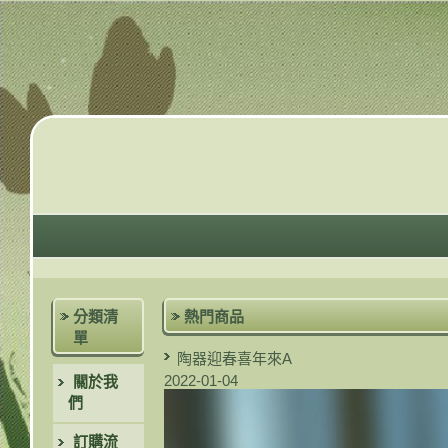
分類清
熱門商品
單
陶器迎春喜年來A
2022-01-04
關於我
們
訂購流